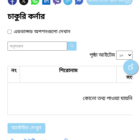
আপনার মতামত প্রদান করুন
চাকুরি কর্নার
এডভান্সড অপশনগুলো দেখান
পৃষ্ঠা আইটেম
নং
শিরোনাম
পিডিএ
সংযুক্ত
কোনো তথ্য পাওয়া যায়নি।
আর্কাইভ দেখুন