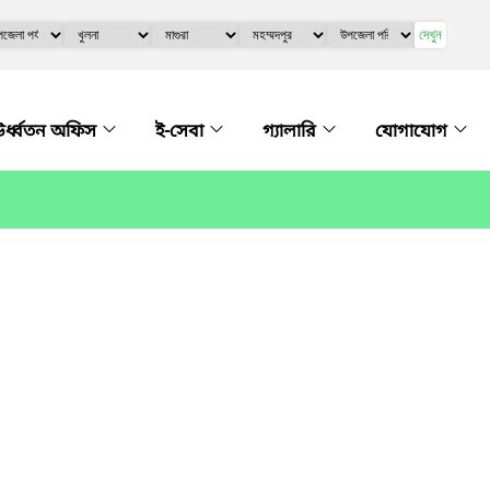
দেখুন
র্ধ্বতন অফিস
ই-সেবা
গ্যালারি
যোগাযোগ