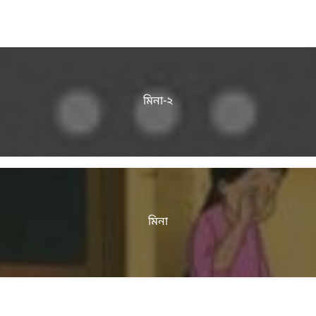
মিনা-২
মিনা