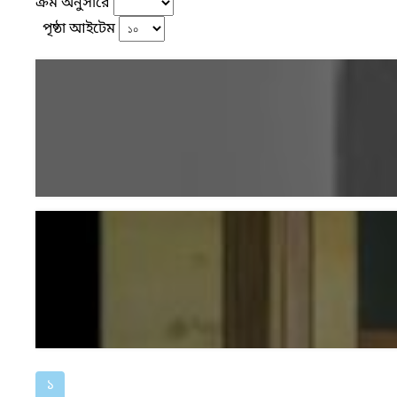
ক্রম অনুসারে
পৃষ্ঠা আইটেম
১