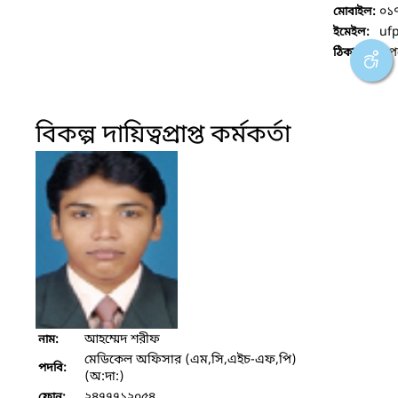
০১
মোবাইল:
uf
ইমেইল:
উপ
ঠিকানা :
বিকল্প দায়িত্বপ্রাপ্ত কর্মকর্তা
আহম্মেদ শরীফ
নাম:
মেডিকেল অফিসার (এম,সি,এইচ-এফ,পি)
পদবি:
(অ:দা:)
২৪৭৭৭১২০৫৪
ফোন: